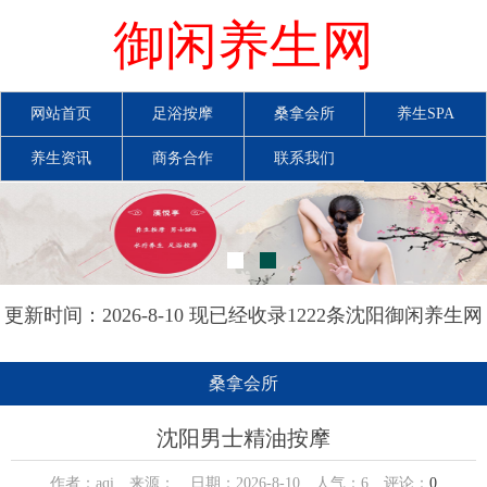
御闲养生网
网站首页
足浴按摩
桑拿会所
养生SPA
养生资讯
商务合作
联系我们
更新时间：2026-8-10 现已经收录1222条沈阳御闲养生网
信息
桑拿会所
沈阳男士精油按摩
作者：aqi 来源： 日期：2026-8-10 人气：
6
评论：
0